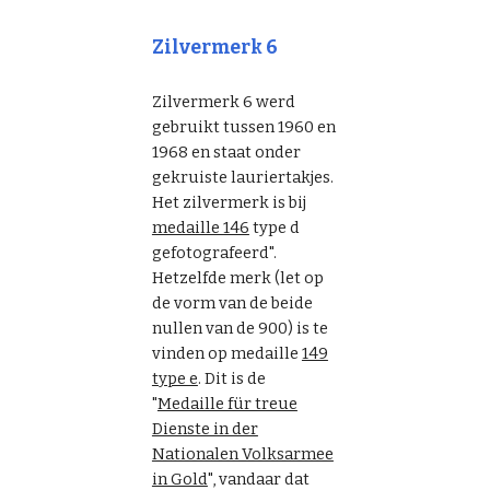
Zilvermerk 6
Zilvermerk 6 werd
gebruikt tussen 1960 en
1968 en staat onder
gekruiste lauriertakjes.
Het zilvermerk is bij
medaille 146
type d
gefotografeerd".
Hetzelfde merk (let op
de vorm van de beide
nullen van de 900) is te
vinden op medaille
149
type e
. Dit is de
"
Medaille für treue
Dienste in der
Nationalen Volksarmee
in Gold
", vandaar dat