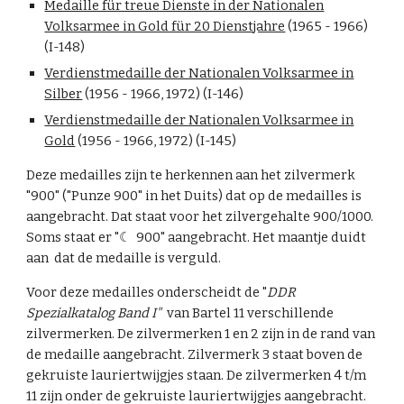
Medaille für treue Dienste in der Nationalen
Volksarmee in Gold für 20 Dienstjahre
(1965 - 1966)
(I-148)
Verdienstmedaille der Nationalen Volksarmee in
Silber
(1956 - 1966, 1972) (I-146)
Verdienstmedaille der Nationalen Volksarmee in
Gold
(1956 - 1966, 1972) (I-145)
Deze medailles zijn te herkennen aan het zilvermerk
"900" ("Punze 900" in het Duits) dat op de medailles is
aangebracht. Dat staat voor het zilvergehalte 900/1000.
Soms staat er
"☾ 900" aangebracht.
H
et maantje duidt
aan dat de medaille is verguld.
Voor deze medailles onderscheidt de "
DDR
Spezialkatalog Band I"
van Bartel 11 verschillende
zilvermerken. De zilvermerken 1 en 2 zijn in de rand van
de medaille aangebracht. Zilvermerk 3 staat boven de
gekruiste lauriertwijgjes staan. De zilvermerken 4 t/m
11 zijn onder de gekruiste lauriertwijgjes aangebracht.