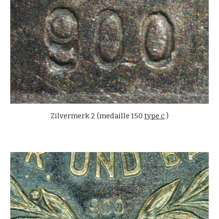
Zilvermerk 2 (
medaille 150
type c
)