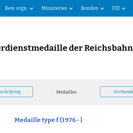
Bew. orgn.
Ministeries
Bonden
FDJ
ip to main content
Skip to navigat
erdienstmedaille der Reichsbahn 
schrijving
Oorkond
Medailles
Medaille type f (1976 - )