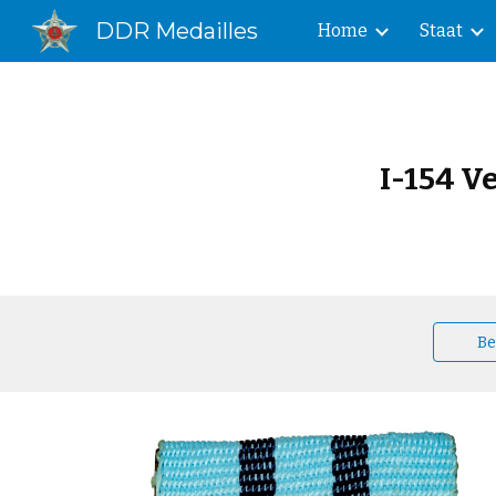
DDR Medailles
Home
Staat
Sk
I-154 V
Be