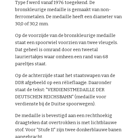
Type f werd vanaf 1976 toegekend. De
bronskleurige medaille is gemaakt van non-
ferrometalen. De medaille heeft een diameter van
30,0 of 30,2 mm.
Op de voorzijde van de bronskleurige medaille
staat een spoorwiel voorzien van twee vleugels.
Dat geheel is omrand door een tweetal
lauriertakjes waar omheen een rand van 68
pareltjes staat.
Op de achterzijde staat het staatswapen van de
DDR afgebeeld op een rëlieflaagje. Daaronder
staat de tekst: "VERDIENSTMEDAILLE DER
DEUTSCHEN REICHSBAHN" (medaille voor
verdienste bij de Duitse spoorwegen).
De medaille is bevestigd aan een rechthoekig
draagteken dat overtrokken is met lichtblauwe
stof. Voor "Stufe II" zijn twee donkerblauwe banen
aangebracht.