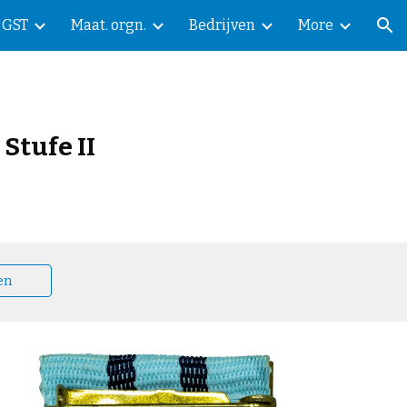
GST
Maat. orgn.
Bedrijven
More
ion
Stufe II
en