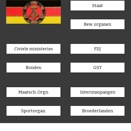
Staat
Bew. organen
Civiele ministeries
FDJ
Bonden
GST
Maatsch. Orgn.
Interimsspangen
Sportorgan.
Broederlanden