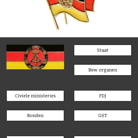
Staat
Bew. organen
Civiele ministeries
FDJ
Bonden
GST