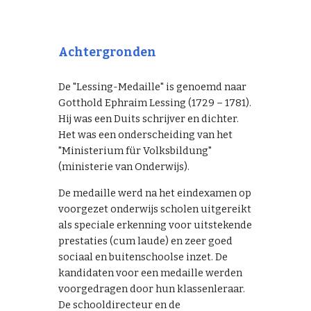
Achtergronden
De "
Lessing-Medaille
" is ge
noemd naar
Gotthold Ephraim Lessing (1729 – 1781).
Hij was een Duits schrijver en dichter.
Het was een onderscheiding van het
"M
inisterium für Volksbildung"
(m
inisterie van Onderwijs).
De medaille werd na het eindexamen op
voorgezet onderwijs scholen uitgereikt
als speciale erkenning voor uitstekende
prestaties (cum laude) en zeer goed
sociaal en buitenschoolse inzet.
De
kandidaten voor een medaille werde
n
voorgedragen door hun
klassenleraar.
D
e
schooldirecteur en de