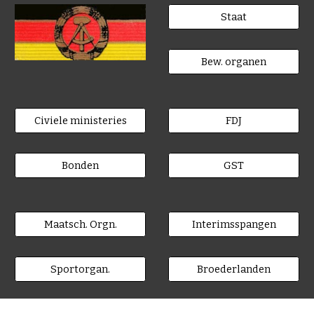
Staat
Bew. organen
Civiele ministeries
FDJ
Bonden
GST
Maatsch. Orgn.
Interimsspangen
Sportorgan.
Broederlanden