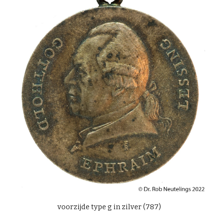
voorzijde type g in zilver (787)