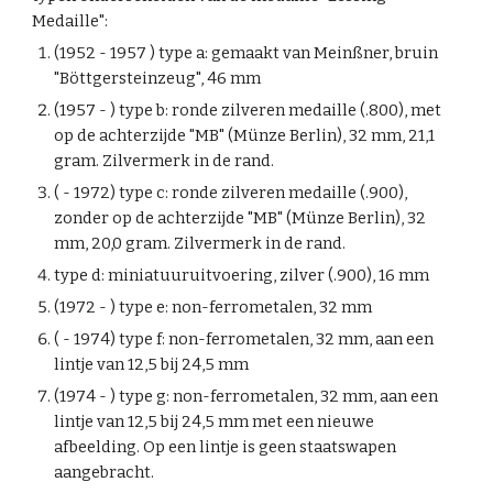
Medaille
":
(19
52
- 1957 )
type a
: gemaak
t van Meinßner, bruin
"Böttgersteinzeug", 46 mm
(1957 - ) type b: ronde zilveren medaille (.800), met
op de achterzijde "MB" (Münze Berlin), 32 mm, 21,1
gram.
Zilvermerk in de rand.
( - 1972) type c:
ronde zilveren medaille (.
9
00),
zonder op
de achterzijde "MB" (Münze Berlin), 32
mm, 2
0,0
gram. Zilvermerk in de rand.
type d: miniatuuruitvoering, zilver (.900), 16 mm
(1972 - ) t
ype e: non-ferrometalen, 32 mm
( - 1974) type f:
non-ferrometalen, 32 mm
, aan een
lintje van 12,5 bij 24,5 mm
(1974 - ) type g:
non-ferrometalen, 32 mm, aan een
lintje van 12,5 bij 24,5 mm met een
nieuwe
afbeelding. Op een lintje is geen staatswapen
aangebracht.