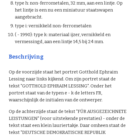
type h:
non-ferrometalen, 32 mm, aan een lintje
. Op
het lintje is een nu een miniatuur staatswapen
aangebracht.
type i: vernikkeld non-ferrometalen
( - 1990): type k: materiaal ijzer, vernikkeld en
vermessingd, aan een lintje 14,5 bij 24 mm.
Beschrijving
Op de voorzijde staat het portret
Gotthold Ephraim
Lessing naar links kijkend. Om zijn p
ortret staat de
tekst "
GOTTHOLD EPHRAIM LESSING". Onder
het
portret staat van de typen e - k de letters FR,
waarschijnlijk de initialen van de ontwerper.
Op de achterzijde staat de tekst "FÜR AUSGEZEICHNETE
LEISTUNGEN" (voor uitstekende prestaties) - onder de
tekst staat een klein lauriertakje. Daar omheen staat de
tekst "DEUTSCHE DEMOKRATISCHE REPUBLIK