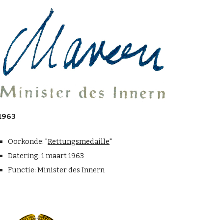
1963
Oorkonde: "
R
ettungsmedaille
"
Datering:
1 maart 1963
Functie: Minister des Innern