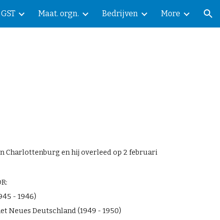
GST
Maat. orgn.
Bedrijven
More
ion
n Charlottenburg en hij overleed op 2 februari
DR:
945 - 1946)
et Neues Deutschland (1949 - 1950)