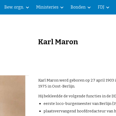
Bew. orgn.
Ministeries
Bonden
FDJ
ip to main content
Skip to navigat
Karl Maron
Karl Maron werd geboren op 27 april 1903 i
1975 in Oost-Berlijn.
Hij bekleedde de volgende functies in de D
eerste loco-burgemeester van Berlijn (1
plaatsvervangend hoofdredacteur van h