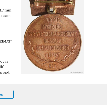
31,7 mm
jn naam
EIMAT"
op is
ik"
rgrond.
en