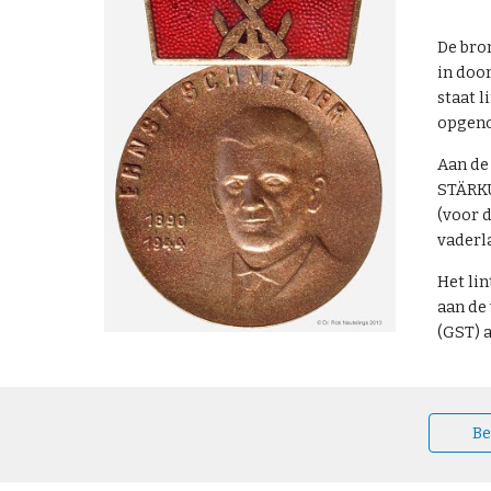
De bro
in door
staat l
opgeno
Aan de 
STÄRK
(voor 
vaderla
Het lin
aan de
(GST) 
Be