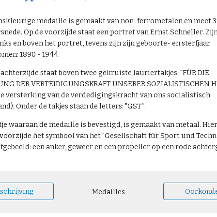
nskleurige medaille is gemaakt van non-ferrometalen en meet 
snede. Op de voorzijde staat een portret van Ernst Schneller. Zi
inks en boven het portret, tevens zijn zijn geboorte- en sterfjaar
men: 1890 - 1944.
achterzijde staat boven twee gekruiste lauriertakjes: "FÜR DIE
UNG DER VERTEIDIGUNGSKRAFT UNSERER SOZIALISTISCHEN H
de versterking van de verdedigingskracht van ons socialistisch
nd). Onder de takjes staan de letters: "GST".
tje waaraan de medaille is bevestigd, is gemaakt van metaal. Hier
 voorzijde het symbool van het "Gesellschaft für Sport und Techn
afgebeeld: een anker, geweer en een propeller op een rode achte
schrijving
Oorkond
Medailles