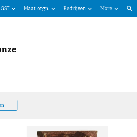
GST
Maat. orgn.
Bedrijven
More
ion
onze
en