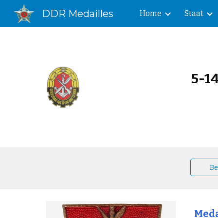
DDR Medailles
Home
Staat
Sk
5-1
Be
Medai