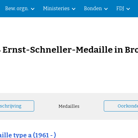
Bew. orgn.
Ministeries
Bonden
FDJ
ip to main content
Skip to navigat
4 Ernst-Schneller-Medaille in Br
schrijving
Oorkond
Medailles
lle type a (1961 - )