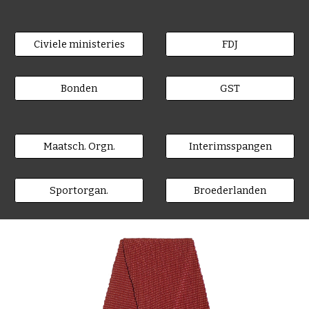
Civiele ministeries
FDJ
Bonden
GST
Maatsch. Orgn.
Interimsspangen
Sportorgan.
Broederlanden