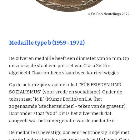
Medaille type b (1959 - 1972)
De zilveren medaille heeft een diameter van 36 mm. Op
de voorzijde staat een portret van Clara Zetkin
afgebeeld. Daar omheen staan twee lauriertwijgjes.
Op de achterzijde staat de tekst: "FÜR FRIEDEN UND
SOZIALISMUS" (voor vrede en socialisme). Onder de
tekst staat "M.B." (Münze Berlin) en L.A. (het
zogenaamde 'Stecherzeichen' - teken van de graveur).
Daaronder staat "900". Dit is het zilvermerk dat
aangeeft wat het zilvergehalte van de medaille is.
De medaille is bevestigd aan een rechthoekig lintje met
aan de beide uiteinden twee verticale witte banen. Over