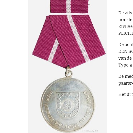
De zil
non-fe
Zivilv
PLICHT
De ach
DEN S
van de
Type a
De meda
paarsr
Het dr