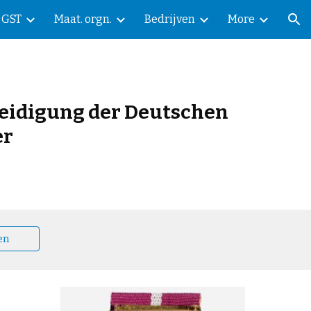
GST
Maat. orgn.
Bedrijven
More
ion
rteidigung der Deutschen
er
en