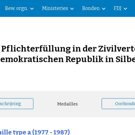
Bew. orgn.
Ministeries
Bonden
FDJ
ip to main content
Skip to navigat
e Pflichterfüllung in der Zivilve
emokratischen Republik in Silb
schrijving
Oorkond
Medailles
lle type a (1977 - 1987)