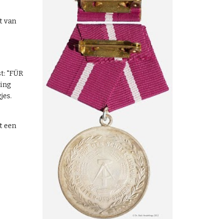
t van
t: "FÜR
ing
jes.
t een