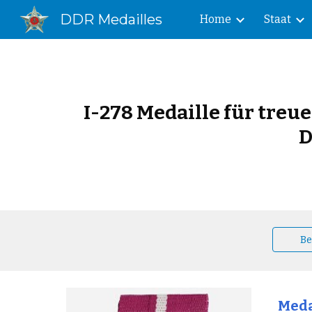
DDR Medailles
Home
Staat
Sk
I-278 Medaille für treu
D
Be
Medai