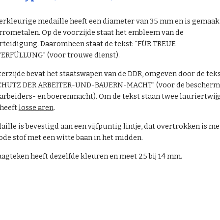
verkleurige medaille heeft een diameter van 35 mm en is gemaak
rrometalen. Op de voorzijde staat het embleem van de
erteidigung. Daaromheen staat de tekst: "FÜR TREUE
ERFÜLLUNG" (voor trouwe dienst).
terzijde bevat het staatswapen van de DDR, omgeven door de teks
CHUTZ DER ARBEITER-UND-BAUERN-MACHT" (voor de bescherm
 arbeiders- en boerenmacht). Om de tekst staan twee lauriertwijg
 heeft
losse aren
.
ille is bevestigd aan een vijfpuntig lintje, dat overtrokken is me
ode stof met een witte baan in het midden.
aagteken heeft dezelfde kleuren en meet 25 bij 14 mm.