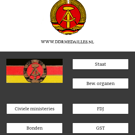
Staat
Bew. organen
Civiele ministeries
FDJ
Bonden
GST