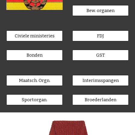
Bew. organen
Civiele ministeries
FDJ
Bonden
GST
Maatsch. Orgn.
Interimsspangen
Sportorgan.
Broederlanden