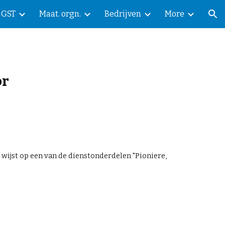
GST
Maat. orgn.
Bedrijven
More
ion
or
wijst op een van de dienstonderdelen "
Pioniere,