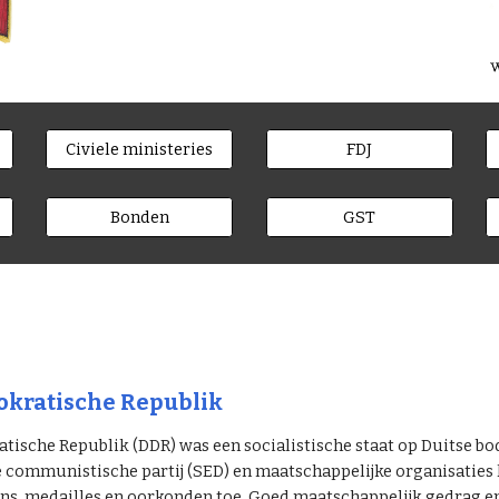
Civiele ministeries
FDJ
Bonden
GST
kratische Republik
ische Republik (DDR) was een socialistische staat op Duitse bo
e communistische partij (SED) en maatschappelijke organisatie
s, medailles en oorkonden toe. Goed maatschappelijk gedrag en p