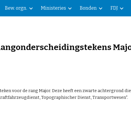
Bew. orgn.
Ministeries
Bonden
FDJ
ip to main content
Skip to navigat
angonderscheidingstekens
Maj
eken voor de rang Major. Deze heeft een zw
arte
achtergrond die 
Kraftfahrzeugdienst, Topographischer Dienst, Transportwesen
".