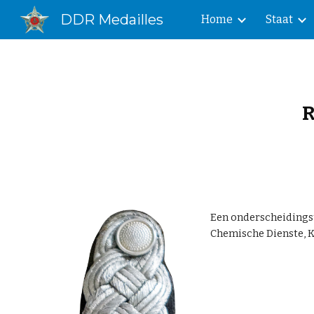
DDR Medailles
Home
Staat
Sk
R
Een
onderscheidingst
Chemische Dienste, 