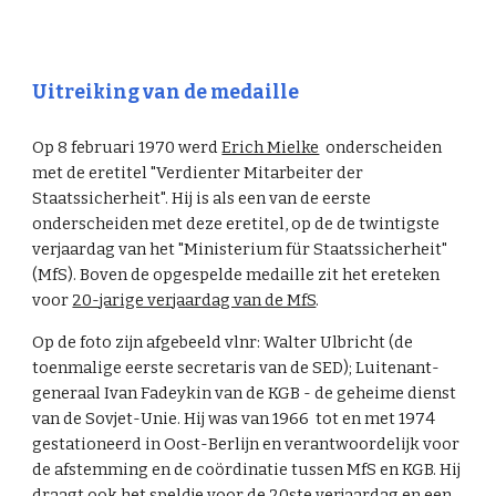
Uitreiking van de medaille
Op 8 februari 1970 werd
Erich Mielke
onderscheiden
met de eretitel "Verdienter Mitarbeiter der
Staatssicherheit". Hij is als een van de eerste
onderscheiden met deze eretitel, op de de twintigste
verjaardag van het "Ministerium für Staatssicherheit"
(MfS). Boven de opgespelde medaille zit het ereteken
voor
20-jarige verjaardag van de MfS
.
Op de foto zijn afgebeeld vlnr: Walter Ulbricht (de
toenmalige eerste secretaris van de SED); Luitenant-
generaal Ivan Fadeykin van de KGB - de geheime dienst
van de Sovjet-Unie. Hij was van 1966 tot en met 1974
gestationeerd in Oost-Berlijn en verantwoordelijk voor
de afstemming en de coördinatie tussen MfS en KGB. Hij
draagt ook het speldje voor de 20ste verjaardag en een