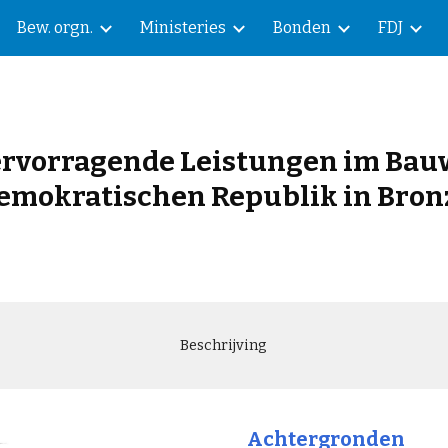
Bew. orgn.
Ministeries
Bonden
FDJ
ip to main content
Skip to navigat
hervorragende Leistungen im Ba
emokratischen Republik in Bron
Beschrijving
Achtergronden