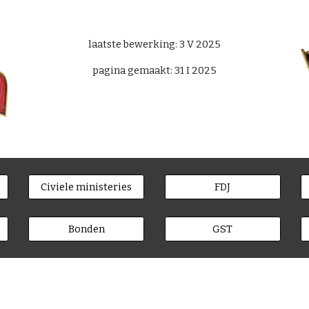
laatste bewerking: 3
V
2025
pagina gemaakt:
31 I 2025
Civiele ministeries
FDJ
Bonden
GST