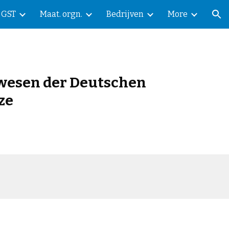
GST
Maat. orgn.
Bedrijven
More
ion
uwesen der Deutschen
ze