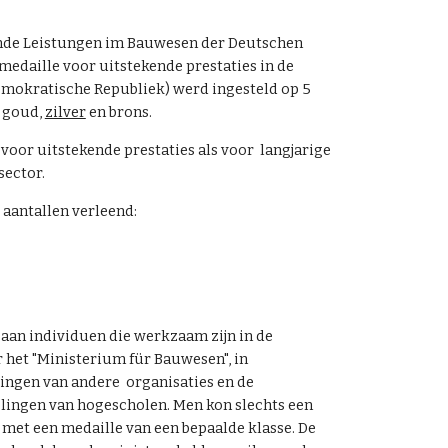
nde Leistungen im Bauwesen der Deutschen
(medaille voor uitstekende prestaties in de
emokratische Repub
liek)
werd ingesteld op 5
: goud,
zilver
en brons.
voor uits
tekende prestaties als voor
langjarige
sector.
 aantallen verleend:
 aan individuen die werkzaam zijn
in de
r het "Ministerium für Bauwesen", in
ingen van andere organisaties en de
lingen van hogescholen.
Men kon slechts een
et een medaille van een bepaalde klasse. De