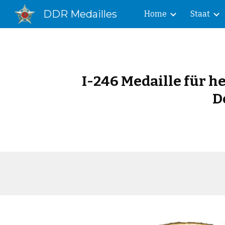
DDR Medailles
Home
Staat
Sk
I-24
6
Medaille für 
D