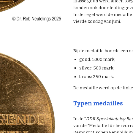
klasse goud werd alleen toeg
konden ook door
leidinggev
In de regel we
rd de medaille
vierde zondag van juni.
Bij de medaille hoorde een 
goud: 1.000 mark;
zilver: 500 mark;
brons: 250 mark.
De medaille werd op de link
Typen medailles
In de "
DDR Spezialkatalog Ban
van de "
Medaille für hervor
Demokratischen Republik in