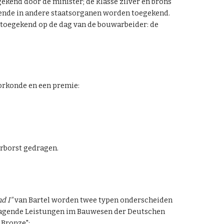
ekend door de minister; de klasse zilver en brons
ende in andere staatsorganen
worden toegekend.
 toegekend op de dag van de bouwarbeider: de
oorkonde en een premie:
erborst gedragen.
d I"
van Bartel worden twee typen onderscheiden
ragende Leistungen im Bauwesen der Deutschen
 Bronze
":