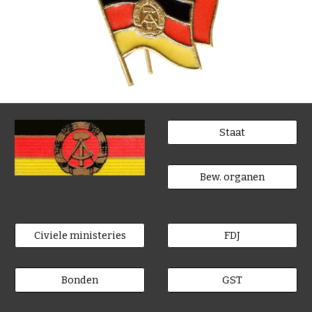
Staat
Bew. organen
Civiele ministeries
FDJ
Bonden
GST