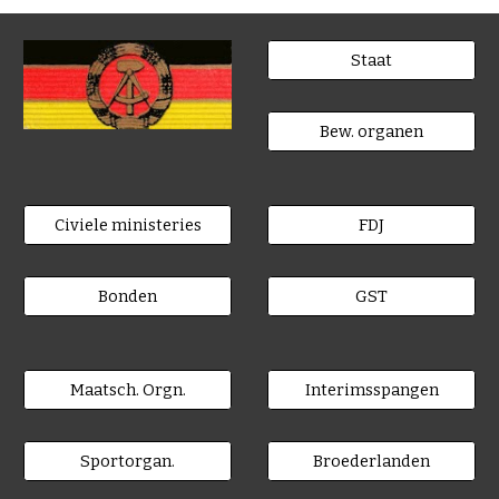
Staat
Bew. organen
Civiele ministeries
FDJ
Bonden
GST
Maatsch. Orgn.
Interimsspangen
Sportorgan.
Broederlanden