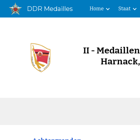
DDR Medailles
Home
Staat
Sk
II - Medaille
Harnack,