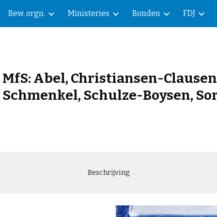
Bew. orgn.
Ministeries
Bonden
FDJ
ip to main content
Skip to navigat
n MfS: Abel, Christiansen-Clausen
 Schmenkel, Schulze-Boysen, Sor
Beschrijving