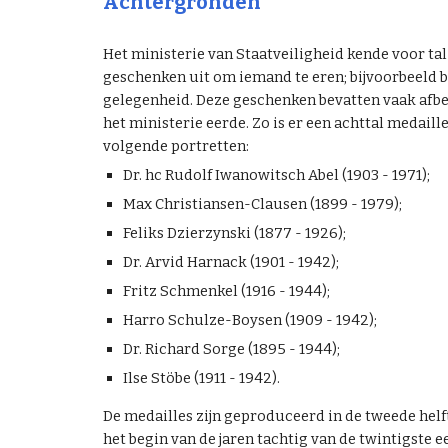
Achtergronden
Het ministerie van Staatveiligheid kende voor ta
geschenken uit om iemand te eren; bijvoorbeeld b
gelegenheid. Deze geschenken bevatten vaak afbe
het ministerie eerde. Zo is er een achttal medail
volgende portretten:
Dr. hc Rudolf Iwanowitsch Abel (1903 - 1971);
Max Christiansen-Clausen (1899 - 1979);
Feliks Dzierzynski (1877 - 1926)
;
Dr. Arvid Harnack (1901 - 1942);
Fritz Schmenkel (1916 - 1944);
Harro Schulze-Boysen (1909 - 1942);
Dr. Richard Sorge (1895 - 1944);
Ilse Stöbe (1911 - 1942).
De medailles zijn geproduceerd in de tweede helft
het begin van de jaren tachtig van de twintigste e