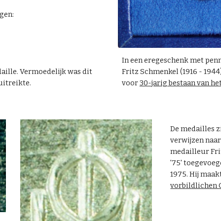
gen:
In een eregeschenk met penni
Fritz Schmenkel (1916 - 1944)
aille. Vermoedelijk was dit
voor
30-jarig bestaan van he
itreikte.
De medailles z
verwijzen naa
medailleur Frit
'75' toegevoegd
1975. Hij maak
vorbildlichen