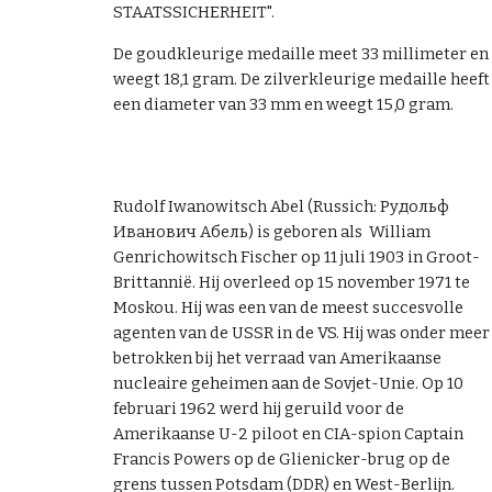
STAATSSICHERHEIT".
De goudkleurige medaille meet 33 millimeter en
weegt 18,1 gram. De zilverkleurige medaille heeft
een diameter van 33 mm en weegt 15,0 gram.
Rudolf Iwanowitsch Abel (Russich: Рудольф
Иванович Абель) is geboren als William
Genrichowitsch Fischer op 11 juli 1903 in Groot-
Brittannië. Hij overleed op 15 november 1971 te
Moskou. Hij was een van de meest succesvolle
agenten van de USSR in de VS. Hij was onder meer
betrokken bij het verraad van Amerikaanse
nucleaire geheimen aan de Sovjet-Unie. Op 10
februari 1962 werd hij geruild voor de
Amerikaanse U-2 piloot en CIA-spion Captain
Francis Powers op de Glienicker-brug op de
grens tussen Potsdam (DDR) en West-Berlijn.