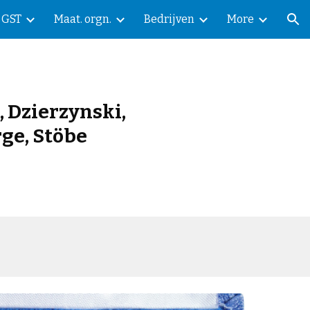
GST
Maat. orgn.
Bedrijven
More
ion
, Dzierzynski,
ge, Stöbe