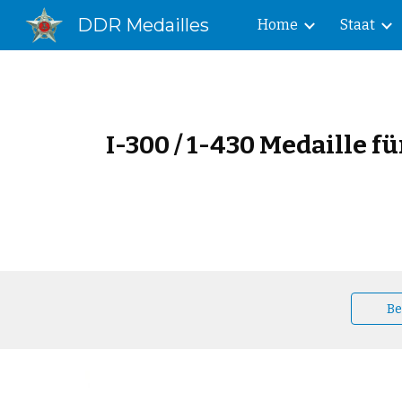
DDR Medailles
Home
Staat
Sk
I-300 / 1-430 Medaille f
Be