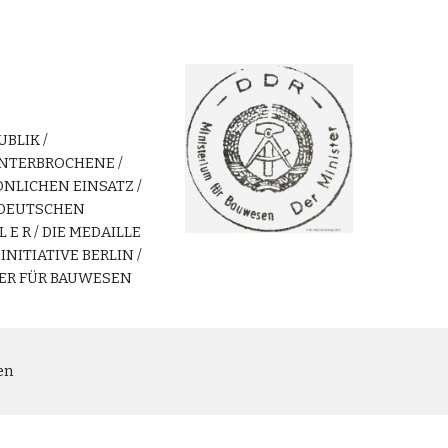
BLIK /
UNTERBROCHENE /
ÖNLICHEN EINSATZ /
/ DEUTSCHEN
 E R / DIE MEDAILLE
NITIATIVE BERLIN /
STER FÜR BAUWESEN
en