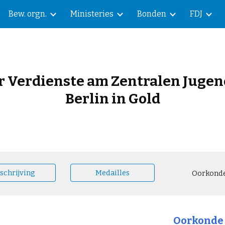
Bew. orgn.
Ministeries
Bonden
FDJ
ip to main content
Skip to navigat
ür Verdienste am Zentralen Jugen
Berlin in Gold
schrijving
Medailles
Oorkond
Oorkonde