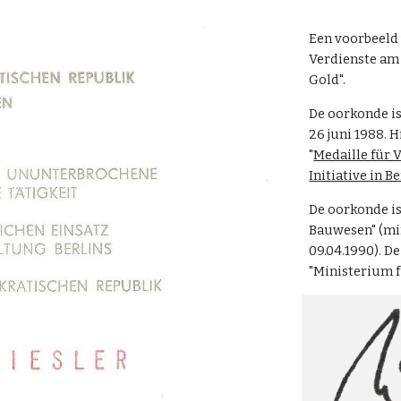
Een voorbeeld 
Verdienste am 
Gold".
De oorkonde is
26 juni 1988
. 
"
Medaille für 
Initiative in Be
De oorkonde is
Bauwesen" (mi
09.04.1990). D
"Ministerium 