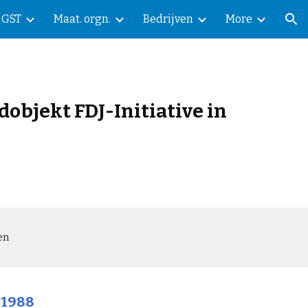
GST
Maat. orgn.
Bedrijven
More
ion
dobjekt FDJ-Initiative in
en
 1988