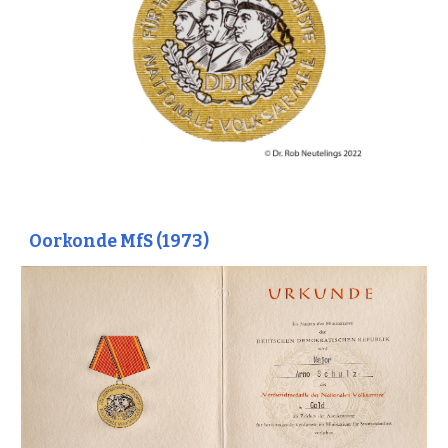
Oorkonde MfS (197
3
)