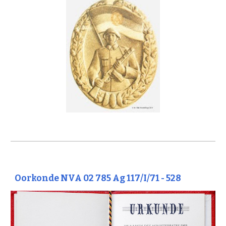
Oorkonde NVA 02 78
5
Ag 1
1
7/I/7
1
- 528