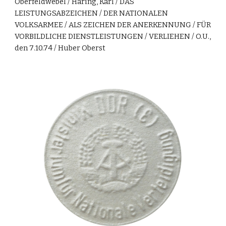
Obe
rfeldwebel / Häring, Karl / DAS
LEISTUNGSABZEICHEN / DER NATIONALEN
VOLKSARMEE / ALS ZEICHEN DER ANERKENNUNG / FÜR
VORBILDLICHE DIENSTLEISTUNGEN / VERLIEHEN /
O.U.
,
den
7
.10.7
4
/
Huber Oberst