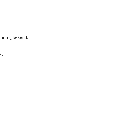
penning bekend:
g,