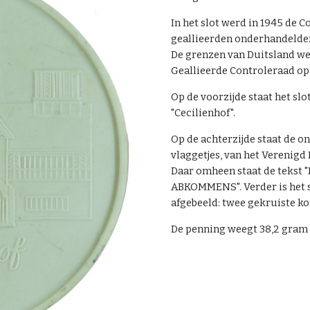
In het slot werd in 1945 de
geallieerden onderhandelden 
De grenzen van Duitsland we
Geallieerde Controleraad op
Op de voorzijde staat het sl
"Cecilienhof".
Op de achterzijde staat de o
vlaggetjes, van het Verenigd 
Daar omheen staat de tek
ABKOMMENS".
Verder is het
afgebeeld: twee gekruiste k
De penning weegt
38
,
2
gram