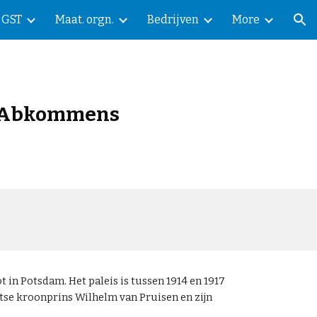
GST
Maat. orgn.
Bedrijven
More
ion
r Abkommens
ot in Potsdam. Het paleis is tussen 1914 en 1917
tse kroonprins Wilhelm van Pruisen en zijn