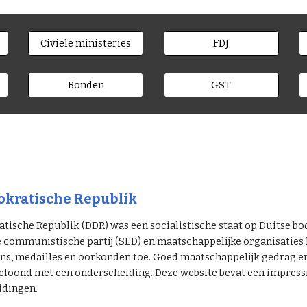
Civiele ministeries
FDJ
Bonden
GST
kratische Republik
ische Republik (DDR) was een socialistische staat op Duitse bo
e communistische partij (SED) en maatschappelijke organisatie
s, medailles en oorkonden toe. Goed maatschappelijk gedrag en p
eloond met een onderscheiding. Deze website bevat een impressie
idingen.