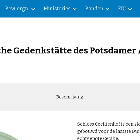
Bew. orgn.
Ministeries
Bonden
FDJ
ip to main content
Skip to navigat
sche
Gedenkstätte des Potsdame
Beschrijving
Schloss Cecilienhof is een sl
gebouwd voor de laatste Dui
echtgenote Cecilie.