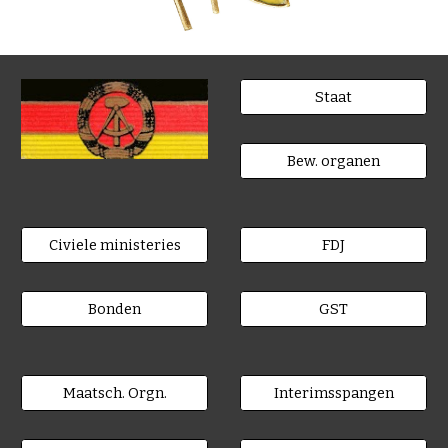
Staat
Bew. organen
Civiele ministeries
FDJ
Bonden
GST
Maatsch. Orgn.
Interimsspangen