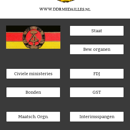
Staat
Bew. organen
Civiele ministeries
FDJ
Bonden
GST
Maatsch. Orgn.
Interimsspangen