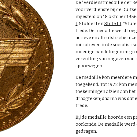
De "Verdienstmedaille der R
voor verdienste bij de Duits
ingesteld op 18 oktober 1956
I,
Stufde II en
Stufe III
. "Stufe
trede. De medaille werd toe
actieve en altruïstische inze
initiatieven in de socialisti
moedige handelingen en grote
vervulling van opgaven van 
spoorwegen.
De medaille kon meerdere 
toegekend. Tot 1972 kon men
toekenningen afzien aan het 
draagteken; daarna was dat e
trede.
Bij de medaille hoorde een p
oorkonde. De medaille werd 
gedragen.