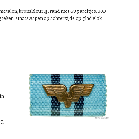
ometalen, bronskleurig, rand met 68 pareltjes, 30,0
teken, staatswapen op achterzijde op glad vlak
lin
g,