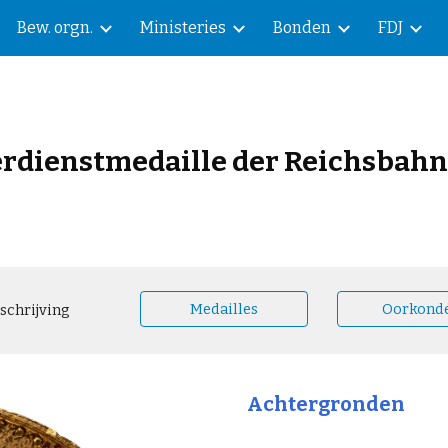
Bew. orgn.
Ministeries
Bonden
FDJ
ip to main content
Skip to navigat
erdienstmedaille der Reichsbahn 
Medailles
Oorkond
schrijving
Achtergronden