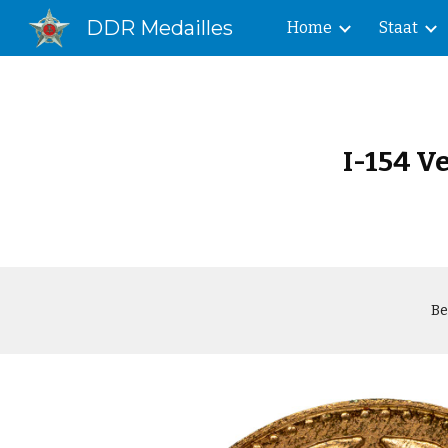
DDR Medailles
Home
Staat
Sk
I-154 V
Be