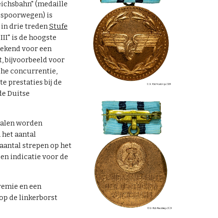
eichsbahn" (medaille
e spoorwegen) is
 in drie treden
Stufe
 III" is de hoogste
gekend voor een
t, bijvoorbeeld voor
sche concurrentie,
 prestaties bij de
de Duitse
malen worden
 het aantal
aantal strepen op het
en indicatie voor de
remie en een
op de linkerborst