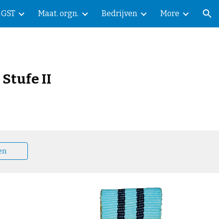
GST
Maat. orgn.
Bedrijven
More
ion
Stufe II
en