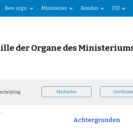
Bew. orgn.
Ministeries
Bonden
FDJ
ip to main content
Skip to navigat
lle der Organe des Ministeriums
Medailles
Oorkond
schrijving
Achtergronden