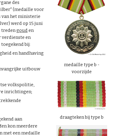
rgane des
ilber" (medaille voor
s van het ministerie
lver) werd op 15 juni
e treden
goud
en
r verdienste en
 toegekend bij:
igheid en handhaving
medaille type b -
mvangrijke uitbouw
voorzijde
tse volkspolitie,
e inrichtingen;
strekkende
draagteken bij type b
gekend aan
 Men kon meerdere
n met een medaille