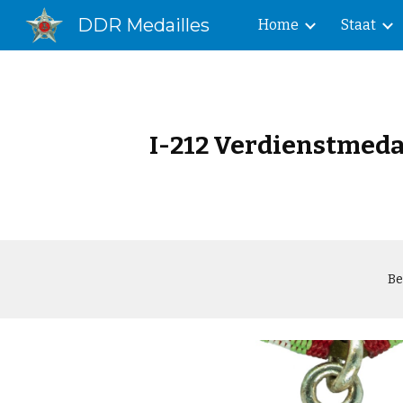
DDR Medailles
Home
Staat
Sk
I-212 Verdienstmedai
Be