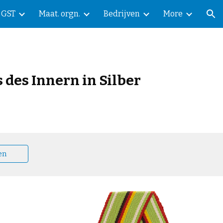
GST
Maat. orgn.
Bedrijven
More
ion
 des Innern in Silber
en