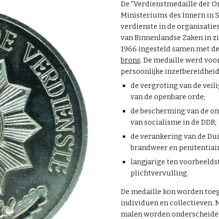
De "Verdienstmedaille der O
Ministeriums des Innern in S
verdienste in de organisatie
van Binnenlandse Zaken in zi
1966 ingesteld samen met d
brons
. De medaille werd voo
persoonlijke inzetbereidheid
de vergroting van de veil
van de openbare orde;
de bescherming van de o
van socialisme in de DDR;
de verankering van de Dui
brandweer en penitentiair
langjarige ten voorbeeld
plichtvervulling.
De medaille kon worden toe
individuen en collectieven.
malen worden onderscheide