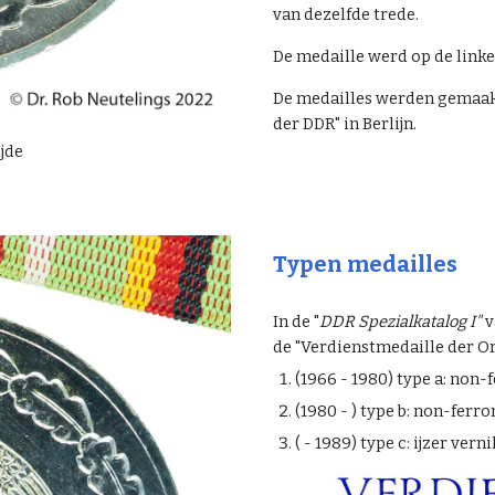
van dezelfde trede.
De medaille werd op de link
De medailles werden gemaa
der DDR" in Berlijn.
ijde
Typen medailles
In de "
DDR Spezialkatalog I"
v
de "Verdienstmedaille der Or
(1966 - 1980) type a: non
(1980 - ) type b: non-fer
( - 1989) type c: ijzer ver