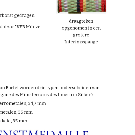
erborst gedragen.
draagteken
kt door "VEB Münze
opgenomen in een
grotere
Interimsspange
an Bartel worden drie typen onderscheiden van
gane des Ministeriums des Innern in Silber":
-ferrometalen, 34,7 mm
rometalen, 35 mm
nikkeld, 35 mm