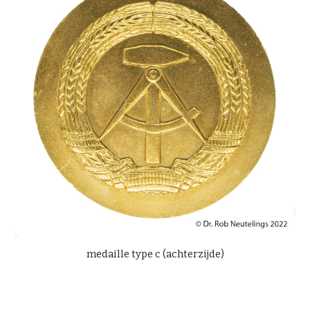
medaille type c (
achte
rzijde)