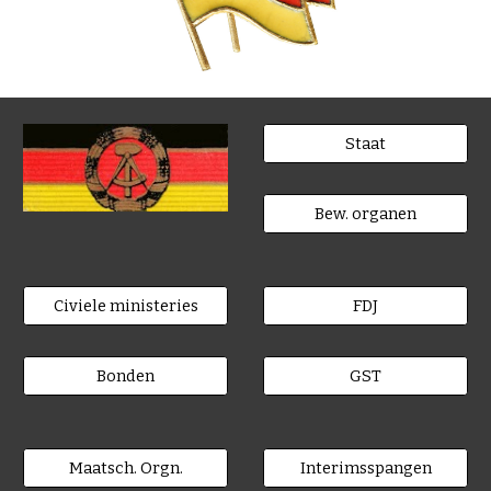
Staat
Bew. organen
Civiele ministeries
FDJ
Bonden
GST
Maatsch. Orgn.
Interimsspangen