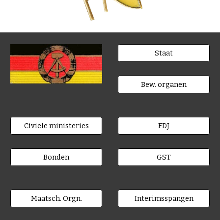
Staat
Bew. organen
Civiele ministeries
FDJ
Bonden
GST
Maatsch. Orgn.
Interimsspangen