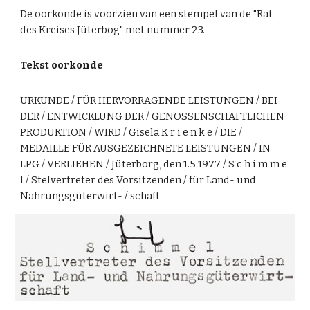
De oorkonde is voorzien van een stempel van de "Rat
des Kreises Jüterbog" met nummer 23.
Tekst oorkonde
URKUNDE / FÜR HERVORRAGENDE LEISTUNGEN / BEI
DER / ENTWICKLUNG DER / GENOSSENSCHAFTLICHEN
PRODUKTION / WIRD / Gisela K r i e n k e / DIE /
MEDAILLE FÜR AUSGEZEICHNETE LEISTUNGEN / IN
LPG / VERLIEHEN / Jüterborg, den 1.5.1977 / S c h i m m e
l / Stelvertreter des Vorsitzenden / für Land- und
Nahrungsgüterwirt- / schaft