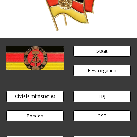
Staat
Bew. organen
Civiele ministeries
FDJ
Bonden
GST