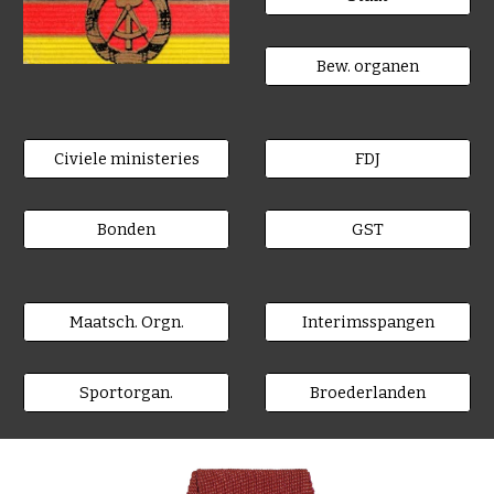
Bew. organen
Civiele ministeries
FDJ
Bonden
GST
Maatsch. Orgn.
Interimsspangen
Sportorgan.
Broederlanden