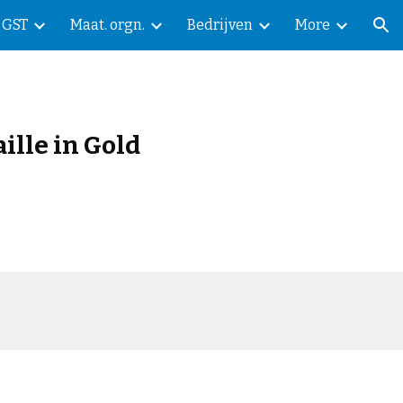
GST
Maat. orgn.
Bedrijven
More
ion
lle in Gold