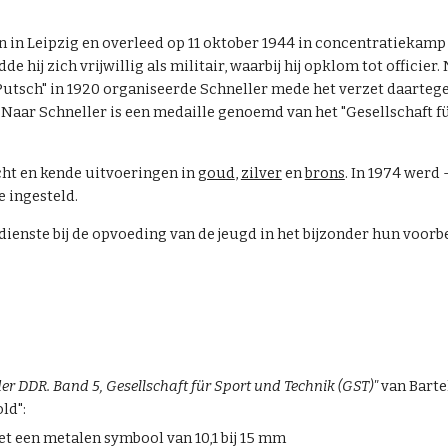
 in Leipzig en overleed op 11 oktober 1944 in concentratiekamp
hij zich vrijwillig als militair, waarbij hij opklom tot officier.
-Putsch" in 1920 organiseerde Schneller mede het verzet daarteg
". Naar Schneller is een medaille genoemd van het "Gesellschaft f
cht en kende uitvoeringen in
goud
,
zilver
en
brons
. In 1974 werd 
 ingesteld.
enste bij de opvoeding van de jeugd in het bijzonder hun voorbe
 DDR. Band 5, Gesellschaft für Sport und Technik (GST)"
van Bart
ld":
t een metalen symbool van 10,1 bij 15 mm