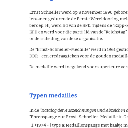
Ernst Schneller werd op 8 november 1890 geboren
leraar en gedurende de Eerste Wereldoorlog meldde 
beroep. Hij werd lid van de SPD. Tijdens de "Kapp
KPD en werd voor die partij lid van de "Reichstag
onderscheding van deze organisatie.
De "Ernst-Schneller-Medaille" werd in 1961 gesti
DDR - een eredraagteken voor de gouden medaille
De medaille werd toegekend voor superieure verdi
Typen medailles
In de
"Katalog der Auszeichnungen und Abzeichen der
"Ehrenspange zur Ernst-Schneller-Medaille in Go
(19
74
- ) type a: M
edaillenspange met haakje me