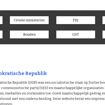
Civiele ministeries
FDJ
Bonden
GST
kratische Republik
ische Republik (DDR) was een socialistische staat op Duitse bo
e communistische partij (SED) en maatschappelijke organisatie
s, medailles en oorkonden toe. Goed maatschappelijk gedrag en p
eloond met een onderscheiding. Deze website bevat een impressie
idingen.