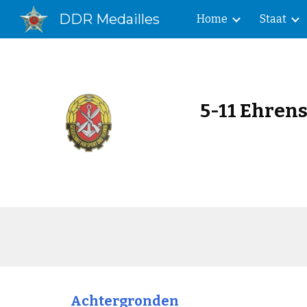
DDR Medailles
Home
Staat
Sk
5-1
1
Ehrens
Achtergronden