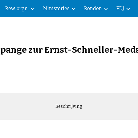
Bew. orgn.
Ministeries
Bonden
FDJ
ip to main content
Skip to navigat
pange zur Ernst-Schneller-Medai
Beschrijving