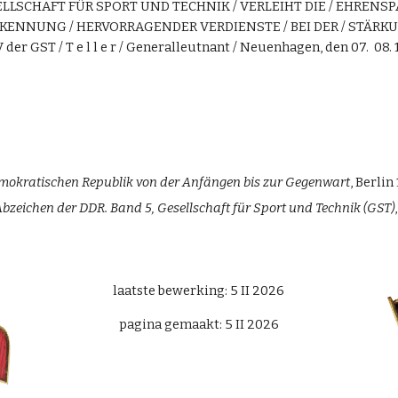
SELLSCHAFT FÜR SPORT UND TECHNIK / VERLEIHT DIE / E
HRENSPA
NERKENNUNG / HERVORRAGENDER VERDIENSTE / BEI DER / STÄR
 der GST / T e l l e r /
Generalleutnant / Neuenhagen,
den 0
7. 08.
okratischen Republik von der Anfängen bis zur Gegenwart
, Berlin 
bzeichen der DDR. Band 5,
Gesellschaft für Sport und Technik (GST)
laatste bewerking:
5
II 2026
pagina gemaakt:
5 II 2026