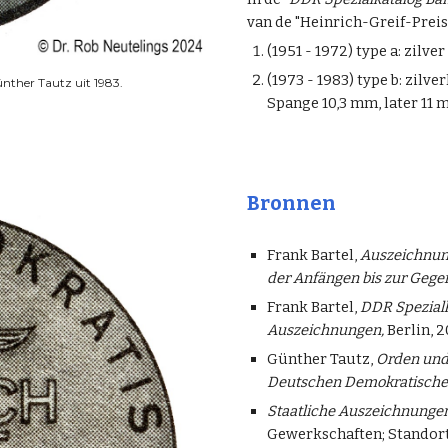
van de "Heinrich-Greif-Preis 
(1951 - 1972) type a: zilv
(1973 - 1983) type b: zil
ünther Tautz uit 1983.
Spange 10,3 mm, later 11
Bronnen
Frank Bartel,
Auszeichnun
der Anfängen bis zur Gege
Frank Bartel,
DDR Spezialk
Auszeichnungen,
Berlin, 20
Günther Tautz,
Orden und 
Deutschen Demokratische
Staatliche Auszeichnunge
Gewerkschaften; Standort: