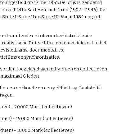
rd ingesteld op 17 mei 1951. De prijs is genoemd
activist Otto Karl Heinrich Greif (1907 – 1946). De
n:
Stufe I
,
Stufe II
en
Stufe III
. Vanaf 1984 nog uit
or uitmuntende en tot voorbeeldstrekkende
h-realistische Duitse film- en televisiekunst in het
elevisiedrama. documentaires,
tiefilms en synchronisaties.
worden toegekend aan individuen en collectieven
t maximaal 6 leden.
lle. een oorkonde en een geldbedrag. Laatstelijk
ragen:
duen) - 20.000 Mark (collectieven)
iduen) - 15.000 Mark (collectieven)
viduen) - 10.000 Mark (collectieven)