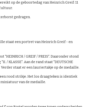
gereikt op de geboortedag van Heinrich Greif: 11
Cultuur.
terborst gedragen.
lle staat een portret van Hein
rich
Greif - en
ekst "HEINRICH / GREIF / PREIS". Daaronder stond
 "II. / KLASSE". Aan de rand staat "DEUTSCHE
rder staat er een lauriertakje op de medaille.
een rood strikje. Het los draagteken is identiek
n miniatuur van de medaille.
d I
" van Bartel worden
twee
typen onderscheiden