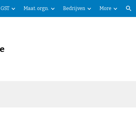
GST
Maat. orgn.
Bedrijven
More
ion
se