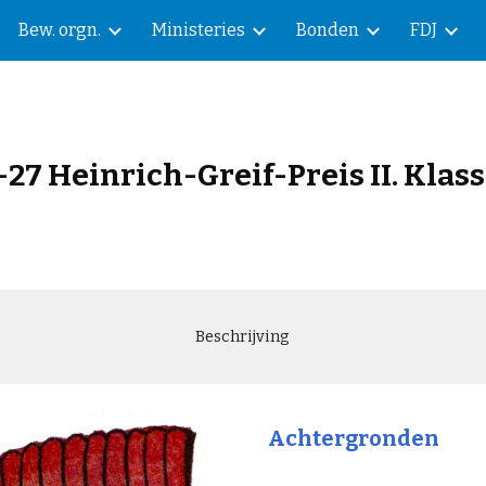
Bew. orgn.
Ministeries
Bonden
FDJ
ip to main content
Skip to navigat
-2
7
Heinrich-Greif-Preis II. Klas
Beschrijving
Achtergronden