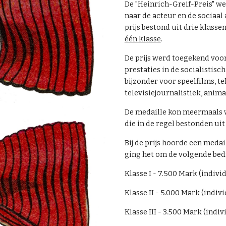
De "Heinrich-Greif-Preis" we
naar de acteur en de sociaal 
prijs bestond uit drie klasse
één klasse
.
De prijs werd toegekend vo
prestaties in de socialistisc
bijzonder voor speelfilms, t
televisiejournalistiek, anima
De medaille kon meermaals 
die in de regel bestonden ui
Bij de prijs hoorde een medai
ging het om de volgende bed
Klasse I - 7.500 Mark (indivi
Klasse II - 5.000 Mark (indiv
Klasse III - 3.500 Mark (indi