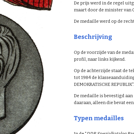
De prijs werd in de regel uit
maart door de minister van 
De medaille werd op de rech
Beschrijving
Op de voorzijde van de medai
profil, naar links kijkend.
Op de achterzijde staat de t
tot 1984 de klasseaanduiding
DEMOKRATISCHE REPUBLIK". Ve
De medaille is bevestigd aan 
daaraan, alleen die bevat ee
Typen medailles
In de "
DDR Spezialkatalog Ban