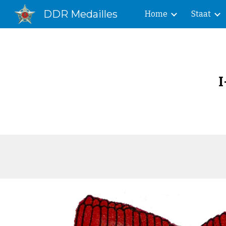
DDR Medailles
Home
Staat
Sk
I