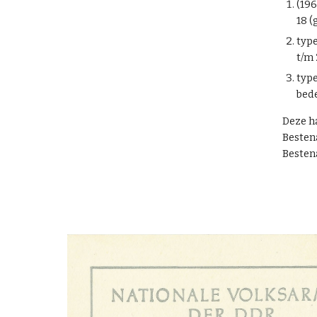
(196
18 (
type
t/m
type
bede
Deze h
Besten
Besten