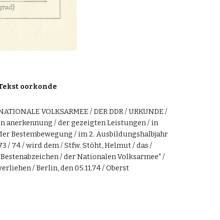
Tekst oorkonde
NATIONALE VOLKSARMEE / DER DDR / URKUNDE /
In anerkennung / der gezeigten Leistungen / in
der Bestembewegung / im 2. Ausbildungshalbjahr
73 / 74 / wird dem / Stfw. Stöht, Helmut / das /
"Bestenabzeichen / der Nationalen Volksarmee" /
verliehen / Berlin, den 05.11.74 / Oberst