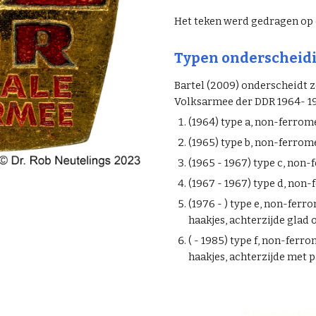
Het teken werd gedragen op 
Typen onderscheid
Bartel (2009) onderscheidt z
Volksarmee der DDR 1964- 19
(1964) type a, non-ferrom
(196
5
) type
b
, non-ferrome
(1965 - 1967) type
c
, non-
(1967 - 1967)
type
d
, non-
(1976 - ) type
e
, non-ferro
haakjes, achterzijde glad
( - 1985)
type
f
, non-ferro
haakjes, achterzijde met 