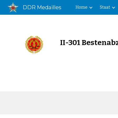
DDR Medailles
Home
Staat
Sk
II-301 Bestenab