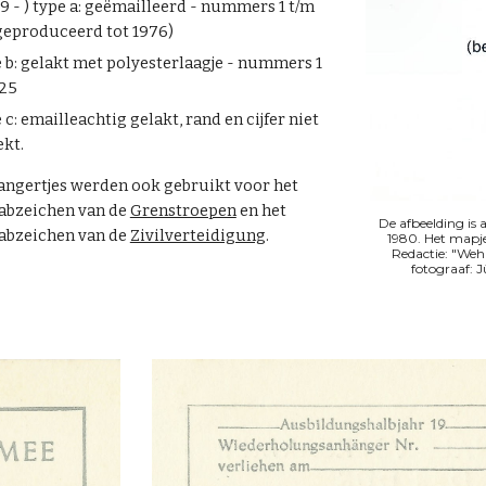
9 - ) type a: geëmailleerd - nummers 1 t/m
geproduceerd tot 1976)
 b: gelakt met polyesterlaagje - nummers 1
 25
 c: emailleachtig gelakt, rand en cijfer niet
kt.
angertjes werden ook gebruikt voor het
abzeichen van de
Grenstroepen
en het
De afbeelding is 
abzeichen van de
Zivilverteidigung
.
1980. Het mapje
Redactie: "Weh
fotograaf: J