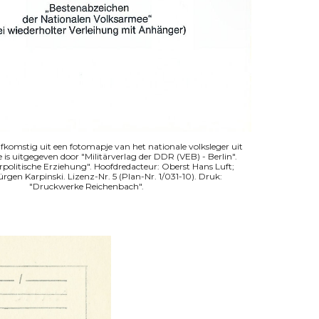
afkomstig uit een fotomapje van het nationale volksleger uit
 is uitgegeven door "Militärverlag der DDR (VEB) - Berlin".
rpolitische Erziehung". Hoofdredacteur: Oberst Hans Luft;
ürgen Karpinski. Lizenz-Nr. 5 (Plan-Nr. 1/031-10). Druk:
"Druckwerke Reichenbach".