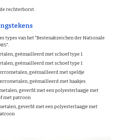
de rechterborst.
ingstekens
es types van het "Bestenabzeichen der Nationale
85".
etalen, geëmailleerd met schoef type 1
talen, geëmailleerd met schoef type 1
ferrometalen, geëmailleerd met s
peldje
ferrometalen, geëmailleerd met
haakjes
metalen, ge
verfd met een polyesterlaagje
met
 of met patroon
metalen, geverfd met een polyesterlaagje met
patroon