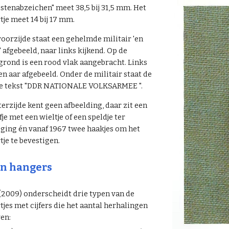
stenabzeichen" meet 38,5 bij 31,5 mm. Het
je meet 14 bij 17 mm.
oorzijde staat een gehelmde militair 'en
' afgebeeld, naar links kijkend. Op de
grond is een rood vlak aangebracht. Links
en aar afgebeeld. Onder de militair staat de
de tekst "DDR NATIONALE VOLKSARMEE ".
erzijde kent geen afbeelding, daar zit een
je met een wieltje of een speldje ter
iging én vanaf 1967 twee haakjes om het
je te bevestigen.
n hangers
 (2009) onderscheidt drie typen van de
jes met cijfers die het aantal herhalingen
en: