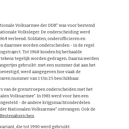
ationale Volksarmee der DDR" was voor bestemd
tionale Volksleger. De onderscheiding werd
1964 verleend. Soldaten, onderofficieren en
den daarmee worden onderscheiden - in de regel
ingstraject. Tot 1968 konden bij herhaalde
e tekens tegelijk worden gedragen. Daarna werden
ngertjes gebruikt: met een nummer dat aan het
bevestigd, werd aangegeven hoe vaak de
 waren nummer van 1 t/m 25 beschikbaar.
s van de grenstroepen onderscheiden met het
alen Volksarmee". In 1981 werd voor hen een
ingesteld - de andere krijgsmachtonderdelen
 der Nationalen Volksarmee" ontvangen. Ook de
Bestenabzeichen
.
ariant, die tot 1990 werd gebruikt.