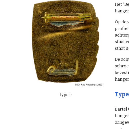
Het "Be
hangert
Op de v
profiel
achter
staat e
staat 
De acht
schroef
bevest
hangert
Type
type e
Bartel
hangert
aangev