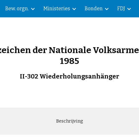
Bew. orgn.
Ministeries
Bonden
FDJ
ip to main content
Skip to navigat
zeichen der Nationale Volksarme
1985
II-302 Wiederholungsanhänger
Beschrijving