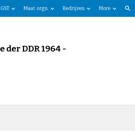
GST
Maat. orgn.
Bedrijven
More
ion
e der DDR 1964 -