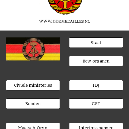
Staat
Bew. organen
Civiele ministeries
FDJ
Bonden
GST
Maatsch. Orgn.
Interimsspangen