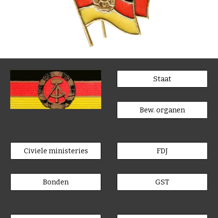
Staat
Bew. organen
Civiele ministeries
FDJ
Bonden
GST