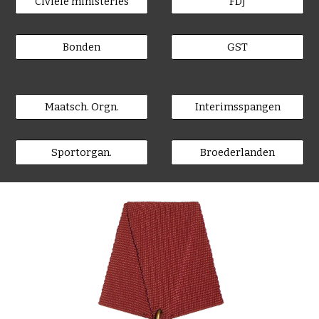
Civiele ministeries
FDJ
Bonden
GST
Maatsch. Orgn.
Interimsspangen
Sportorgan.
Broederlanden