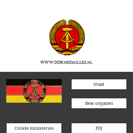
Staat
Bew. organen
Civiele ministeries
FDJ