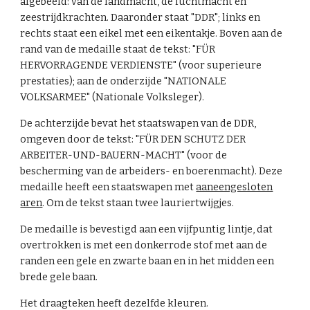
afgebeeld: van de landmacht, de luchtmacht en
zeestrijdkrachten. Daaronder staat "DDR"; links en
rechts staat een eikel met een eikentakje. Boven aan de
rand van de medaille staat de tekst: "FÜR
HERVORRAGENDE VERDIENSTE" (voor superieure
prestaties); aan de onderzijde "NATIONALE
VOLKSARMEE" (Nationale Volksleger).
De achterzijde bevat het staatswapen van de DDR,
omgeven door de tekst: "FÜR DEN SCHUTZ DER
ARBEITER-UND-BAUERN-MACHT" (voor de
bescherming van de arbeiders- en boerenmacht). Deze
medaille
heeft een staatswapen met
aaneengesloten
aren
. Om de tekst staan twee lauriertwijgjes.
De medaille is bevestigd aan een vijfpuntig lintje, dat
overtrokken is met een donkerrode stof met aan de
randen een gele en zwarte baan en in het midden een
brede gele baan.
Het draagteken heeft dezelfde kleuren.