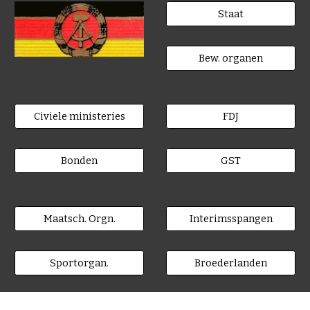
Staat
Bew. organen
Civiele ministeries
FDJ
Bonden
GST
Maatsch. Orgn.
Interimsspangen
Sportorgan.
Broederlanden