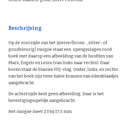
Beschrijving
Op de voorzijde van het ijzeren (brons-, zilver- of
goudkleurig) insigne staat een opengeslagen roo
d
boek met daarop een afbeelding van
de hoofden van
Marx, Engels en Lenin (van links naar rechts)
. Daar
boven staat de blauw
e
FDJ-vlag. Onder, links, en rechts
van
h
et boek zijn twee halve
kransen
van eikenblaadjes
aangebracht.
De achterzijde kent geen afbeelding. Daar is het
bevestigingsspeldje aangebracht.
Het insigne meet
23 bij 17,5 mm.