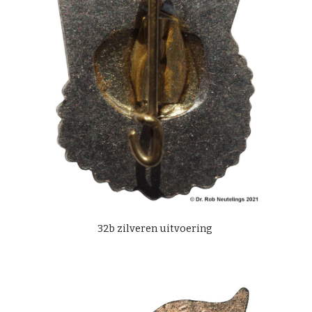
32
b
zilveren uitvoering