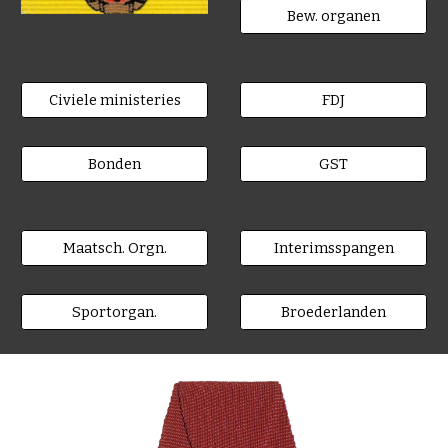
Bew. organen
Civiele ministeries
FDJ
Bonden
GST
Maatsch. Orgn.
Interimsspangen
Sportorgan.
Broederlanden