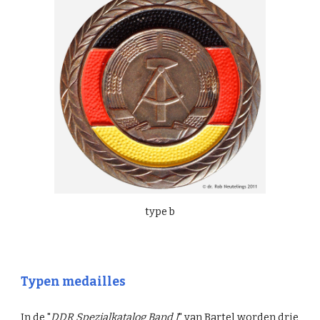
type b
Typen medailles
In de "
DDR Spezialkatalog Band I
" van Bartel worden drie