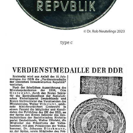
type
c