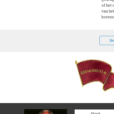
of het
van he
boveno
Be
Staat