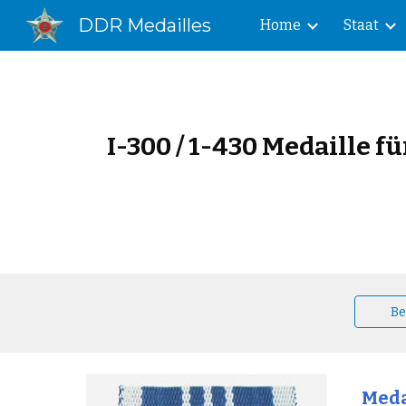
DDR Medailles
Home
Staat
Sk
I-300 / 1-430 Medaille f
Be
Meda