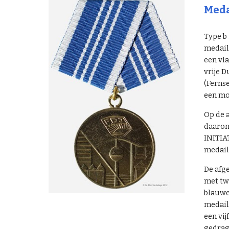
Medai
Type b
medaill
een vl
vrije D
(Ferns
een mo
Op de 
daaron
INITIAT
medail
De afge
met tw
blauwe.
medail
een vij
gedrag