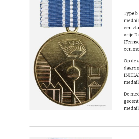
Type b
medaill
een vl
vrije D
(Ferns
een mo
Op de 
daaron
INITIAT
medail
De meda
gecent
medail