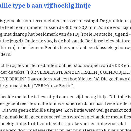
lle type b aan vijfhoekig lintje
 is gemaakt non-ferrometalen en is vermessingd. De goudkleuri
e heeft een diameter tussen de 30,0 en 30,2 mm. Aan de voorzijde
ag met daarop het beeldmerk van de FDJ (Freie Deutsche Jugend -
uitse jeugd). Onder de vlag is de bol van de Berlijnse televisietor
ehturm) te herkennen. Rechts hiervan staat een klassiek gebouw;
dern.
achterzijde van de medaille staat het staatswapen van de DDR en
der de tekst: "FÜR VERDIENSTE AM ZENTRALEN JUGENDOBJEKT 
IVE BERLIN". Daaronder staat een hoofdletter "A". Die geeft aan d
le gemaakt is bij "VEB Münze Berlin".
beelde medaille is bevestigd aan een vijfhoekig lintje. Dit lintje i
ee gecentreerde smalle blauwe banen en daarnaast twee breder
 Dit was geen officiële uitgave. Zo'n lintje werd wel gemaakt zo
le gemakkelijk gecombineerd kon worden met andere medaille
fhoekig lintje. In dit voorbeeld is sprake van een lintje zoals dat
en werd door medewerkers van het ministerie van Binnenlands