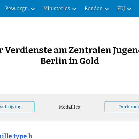
Bew. orgn.
Ministeries
Bonden
FDJ
ip to main content
Skip to navigat
ür Verdienste am Zentralen Jugen
Berlin in Gold
schrijving
Oorkond
Medailles
ille type b