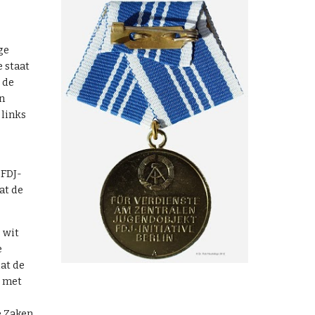
ge
 staat
 de
en
 links
FDJ-
at de
s wit
e
dat de
s met
e Zaken