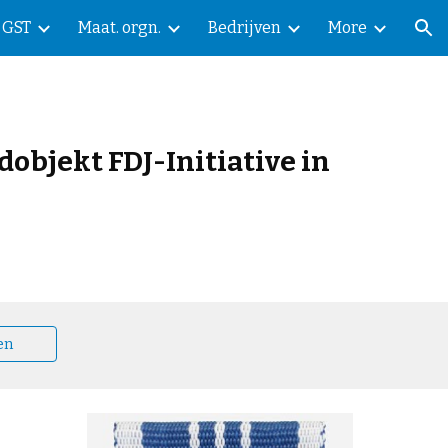
GST
Maat. orgn.
Bedrijven
More
ion
dobjekt FDJ-Initiative in
en