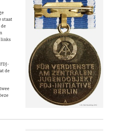
ge
 staat
 de
en
 links
FDJ-
at de
 twee
Deze