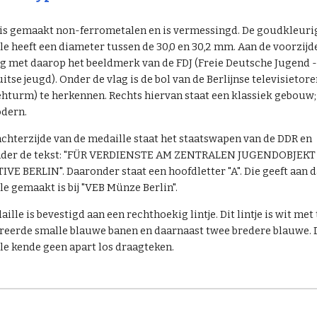
 is gemaakt non-ferrometalen en is vermessingd. De goudkleuri
e heeft een diameter tussen de 30,0 en 30,2 mm. Aan de voorzijde
ag met daarop het beeldmerk van de FDJ (Freie Deutsche Jugend -
uitse jeugd). Onder de vlag is de bol van de Berlijnse televisietor
ehturm) te herkennen. Rechts hiervan staat een klassiek gebouw;
dern.
achterzijde van de medaille staat het staatswapen van de DDR en
der de tekst: "FÜR VERDIENSTE AM ZENTRALEN JUGENDOBJEKT 
IVE BERLIN". Daaronder staat een hoofdletter "A". Die geeft aan d
le gemaakt is bij "VEB Münze Berlin".
ille is bevestigd aan een rechthoekig lintje. Dit lintje is wit met
reerde smalle blauwe banen en daarnaast twee bredere blauwe. 
le kende geen apart los draagteken.