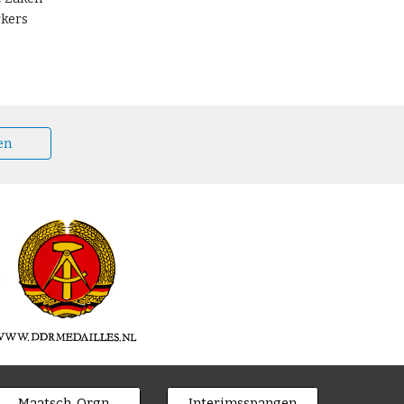
rkers
en
Maatsch. Orgn.
Interimsspangen