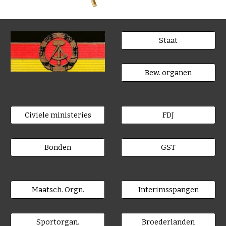
Staat
Bew. organen
Civiele ministeries
FDJ
Bonden
GST
Maatsch. Orgn.
Interimsspangen
Sportorgan.
Broederlanden