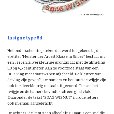
Insigne type
8d
Het onderscheidingsteken dat werd toegekend bij de
eretitel "Meister der Arbeit Klasse
in Silber
", bestaat uit
een
ijzeren, zilverkleurige
grondplaat met de afmeting
3,3 bij 4,5 centimeter. Aan de voorzijde staat van een
DDR-vlag met staatswapen afgebeeld. De kleuren van
de vlag zijn ge
verf
d. De hamers en
het lauriertwijgje zijn
ook in zilverkleurig metaal uitgevoerd. Tussen het
twijgje en de hamers bevindt zich een glad vlak.
Daaronder de tekst "SDAG WISMUT" in rode letters,
ook in email aangebracht.
De achterzijde kent geen afbeelding. Daar is een speldje