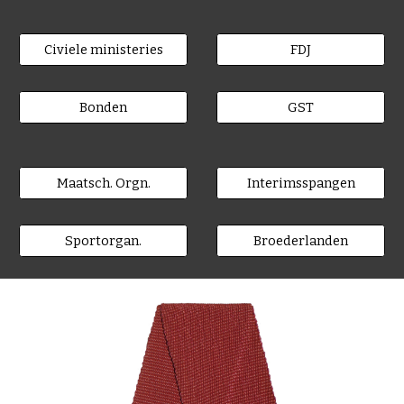
Civiele ministeries
FDJ
Bonden
GST
Maatsch. Orgn.
Interimsspangen
Sportorgan.
Broederlanden