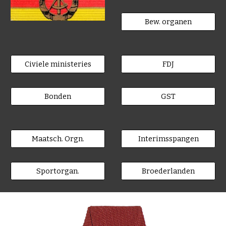
Bew. organen
Civiele ministeries
FDJ
Bonden
GST
Maatsch. Orgn.
Interimsspangen
Sportorgan.
Broederlanden