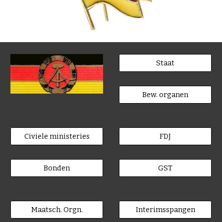
Staat
Bew. organen
Civiele ministeries
FDJ
Bonden
GST
Maatsch. Orgn.
Interimsspangen