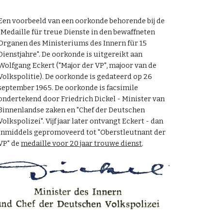
Een voorbeeld van een oorkonde behorende bij de
"Medaille für treue Dienste in den bewaffneten
Organen des Ministeriums des Innern für 15
Dienstjahre". De oorkonde is uitgereikt aan
Wolfgang Eckert ("Major der VP", majoor van de
Volkspolitie). De oorkonde is gedateerd op 26
september 1965. De oorkonde is facsimile
ondertekend door Friedrich Dickel - Minister van
Binnenlandse zaken en "Chef der Deutschen
Volkspolizei". Vijf jaar later ontvangt Eckert - dan
inmiddels gepromoveerd tot "Oberstleutnant der
VP" de
medaille voor 20 jaar trouwe dienst
.