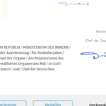
 REPUBLIK / MINISTERIUM DES INNERN /
en der Anerkennung / für fünfzehn Jahre /
enst der Organe / des Ministeriums des
bewaffneten Organen des MdI / in Golf /
s Innern / und / Chef der Deutschen
schrijving
Medailles
Oorkond