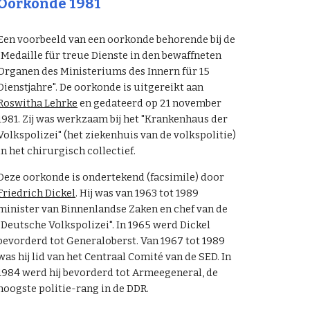
Oorkonde 1981
Een voorbeeld van een oorkonde behorende bij de
"Medaille für treue Dienste in den bewaffneten
Organen des Ministeriums des Innern für 15
Dienstjahre". De oorkonde is uitgereikt aan
Roswitha Lehrke
en gedateerd op 21 november
1981. Zij was werkzaam bij het "Krankenhaus der
Volkspolizei" (het ziekenhuis van de volkspolitie)
in het chirurgisch collectief.
Deze oorkonde is ondertekend (facsimile) door
Friedrich Dickel
. Hij was van 1963 tot 1989
minister van Binnenlandse Zaken en chef van de
"Deutsche Volkspolizei". In 1965 werd Dickel
bevorderd tot Generaloberst. Van 1967 tot 1989
was hij lid van het Centraal Comité van de SED. In
1984 werd hij bevorderd tot Armeegeneral, de
hoogste politie-rang in de DDR.