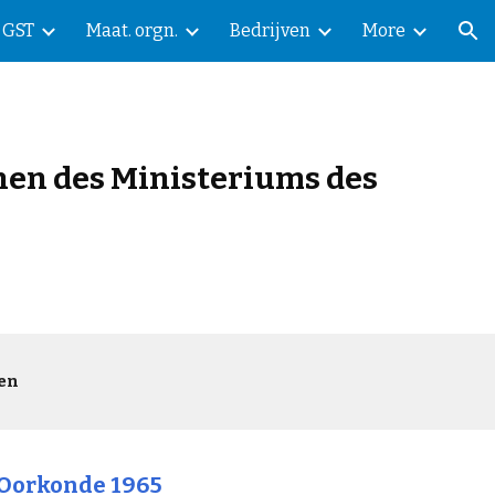
GST
Maat. orgn.
Bedrijven
More
ion
anen des Ministeriums des
en
Oorkonde 1965