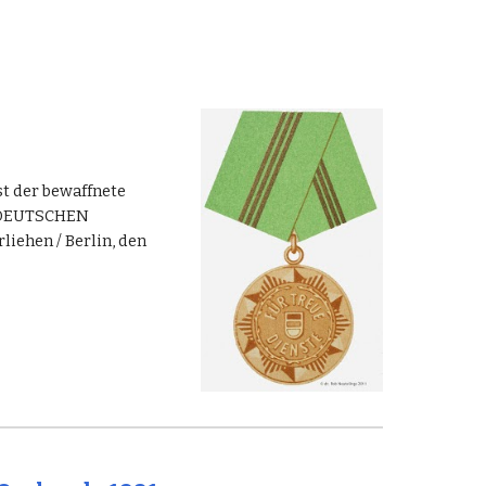
st der bewaffnete
 / DEUTSCHEN
liehen / Berlin, den