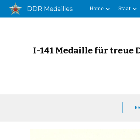
DDR Medailles
Home
Staat
Sk
I-141 Medaille für treue
Be