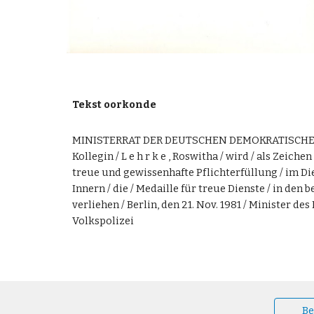
Tekst oorkonde
MINISTERRAT DER DEUTSCHEN DEMOKRATISCHEN
Kollegin / L e h r k e , Roswitha / wird / als Zeich
treue und gewissenhafte Pflichterfüllung / im Di
Innern / die / Medaille für treue Dienste / in den 
verliehen / Berlin, den 21. Nov. 1981 / Minister de
Volkspolizei
Be