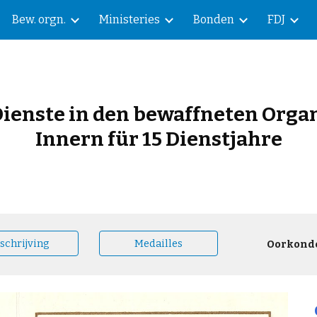
Bew. orgn.
Ministeries
Bonden
FDJ
ip to main content
Skip to navigat
 Dienste in den bewaffneten Org
Innern für 15 Dienstjahre
schrijving
Medailles
Oorkond