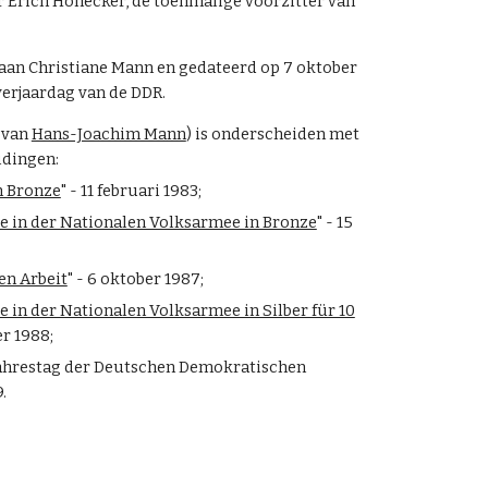
r Erich Honecker, de toenmalige voorzitter van
 aan Christiane Mann en gedateerd op 7 oktober
 verjaardag van de DDR.
e van
Hans-Joachim Mann
) is onderscheiden met
dingen:
n Bronze
" - 11 februari 1983;
te in der Nationalen Volksarmee in Bronze
" - 15
hen Arbeit
" - 6 oktober 1987;
e in der Nationalen Volksarmee in Silber für 10
er 1988;
ahrestag der Deutschen Demokratischen
.