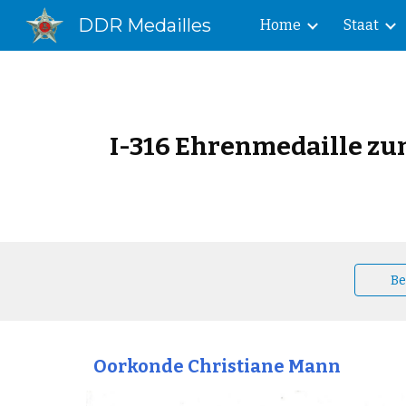
DDR Medailles
Home
Staat
Sk
I-316 Ehrenmedaille zu
Be
Oorkonde Christiane Mann