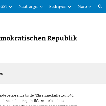
GST
Maat. orgn.
Bedrijven
More
ion
Demokratischen Republik
en
nde behorende bij de "Ehrenmedaille zum 40.
okratischen Republik". De oorkonde is