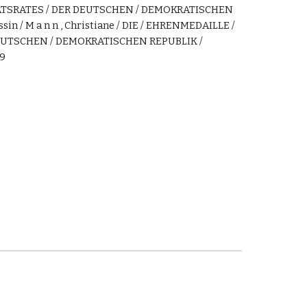
ATSRATES / DER DEUTSCHEN / DEMOKRATISCHEN
in / M a n n , Christiane / DIE / EHRENMEDAILLE /
DEUTSCHEN / DEMOKRATISCHEN REPUBLIK /
89