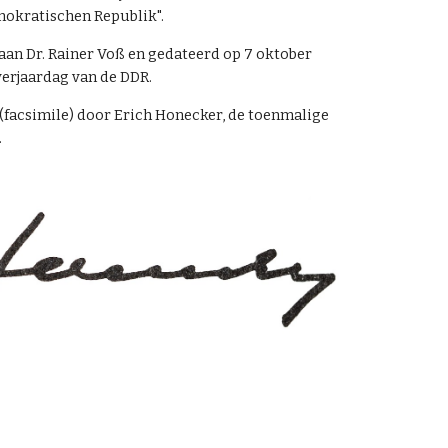
mokratischen Republik".
aan Dr. Rainer Voß en gedateerd op 7 oktober
 verjaardag van de DDR.
(facsimile) door Erich Honecker, de toenmalige
.