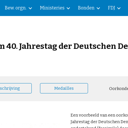
Bew. orgn.
Ministeries
Bonden
FDJ
ip to main content
Skip to navigat
m 40. Jahrestag der Deutschen 
schrijving
Medailles
Oorkond
Een voorbeeld van een oorko
Jahrestag der Deutschen Dem