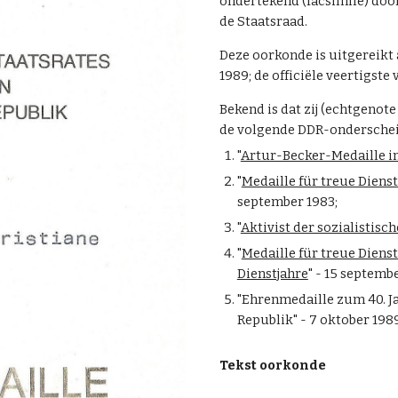
ondertekend (facsimile) doo
de Staatsraad.
Deze oorkonde is uitgereikt
1989; de officiële veertigste
Bekend is dat zij (echtgenot
de volgende DDR-onderschei
"
Artur-Becker-Medaille i
"
Medaille für treue Diens
september 1983;
"
Aktivist der sozialistisc
"
Medaille für treue Dienst
Dienstjahre
" - 15 septemb
"
Ehrenmedaille zum 40. J
Republik
" - 7 oktober 1989
Tekst oorkonde