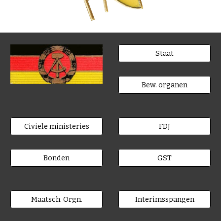
Staat
Bew. organen
Civiele ministeries
FDJ
Bonden
GST
Maatsch. Orgn.
Interimsspangen