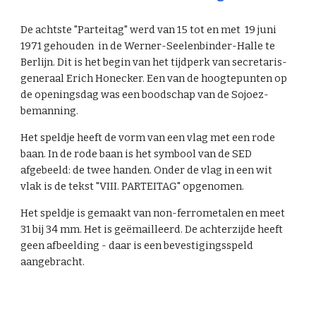
De
achtst
e "Parteitag" werd van
15 tot en met 19 juni
1971
gehouden in de Werner-Seelenbinder-Halle te
Berlijn.
Dit is het begin van het
tijdperk van secretaris-
generaal Erich Honecker. Een van de hoogtepunten op
de openingsdag was
een
boodschap van de S
ojoez-
bemanning.
Het speldje heeft de vorm van een vlag met een rode
baan. In de rode baan is het symbool van de SED
afgebeeld: de twee handen. Onder de vlag in een wit
vlak is de tekst "V
I
II. PARTEITAG" opgenomen.
Het speldje is gemaakt van non-ferrometalen en meet
3
1
bij 3
4
mm. Het is geëmailleerd. De achterzijde heeft
geen afbeelding - daar is een bevestigingsspeld
aangebracht.