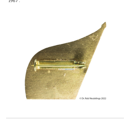
196
7
".