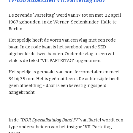
IV-6
50
Abzeichen VII. Parteitag 196
7
De ze
ven
de "Parteitag" werd van
17 tot en met 22 april
1967
gehouden in de Werner-Seelenbinder-Halle te
Berlijn.
Het speldje heeft de vorm van een vlag met een rode
baan. In de rode baan is het symbool van de SED
afgebeeld: de twee handen. Onder de vlag in een wit
vlak is de tekst "VII. PARTEITAG" opgenomen.
Het speldje is gemaakt van non-ferrometalen en meet
3
4
bij 35 mm. Het is geëmailleerd. De achterzijde heeft
geen afbeelding - daar is een bevestigingsspeld
aangebracht.
In de
"DDR Spezialkatalog Band IV"
van Bartel wordt een
type onderscheiden van het insigne "V
I
I. Parteitag