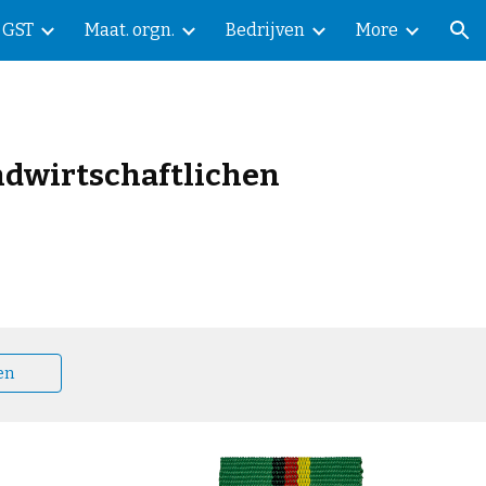
GST
Maat. orgn.
Bedrijven
More
ion
andwirtschaftlichen
en