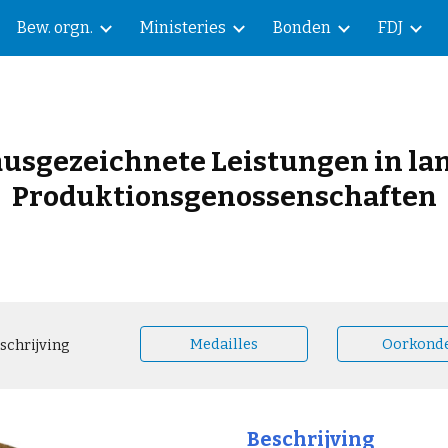
Bew. orgn.
Ministeries
Bonden
FDJ
ip to main content
Skip to navigat
 ausgezeichnete Leistungen in l
Produktionsgenossenschaften
Medailles
Oorkond
schrijving
Beschrijving