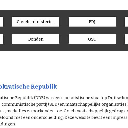
Civiele ministeries
FDJ
Bonden
GST
kratische Republik
ische Republik (DDR) was een socialistische staat op Duitse bo
e communistische partij (SED) en maatschappelijke organisatie
s, medailles en oorkonden toe. Goed maatschappelijk gedrag en p
eloond met een onderscheiding. Deze website bevat een impressie
idingen.