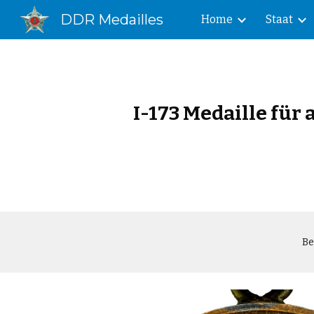
DDR Medailles
Home
Staat
Sk
I-173 Medaille für
Be