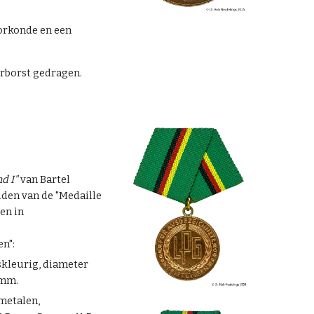
oorkonde en een
erborst gedragen.
d I"
van Bartel
iden van de "Medaille
en in
n":
onskleurig, diameter
 mm.
ometalen,