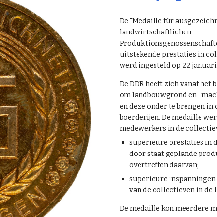
De "Medaille für ausgezeich
landwirtschaftlichen
Produktionsgenossenschafte
uitstekende prestaties in co
werd ingesteld op 22 januari
De DDR heeft zich vanaf het b
om landbouwgrond en -mach
en deze onder te brengen in 
boerderijen. De medaille we
medewerkers in de collectie
superieure prestaties in d
door staat geplande prod
overtreffen daarvan;
superieure inspanningen 
van de collectieven in de
De medaille kon meerdere m