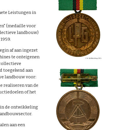
nete Leistungen in
n" (medaille voor
llectieve landbouw)
 1959.
egin af aan ingezet
ines te onteigenen
collectieve
rd toegekend aan
ve landbouw voor:
e realiseren van de
uctiedoelen of het
in de ontwikkeling
 landbouwsector.
alen aan een