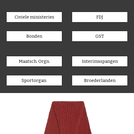
Civiele ministeries
FDJ
Bonden
GST
Maatsch. Orgn.
Interimsspangen
Sportorgan.
Broederlanden